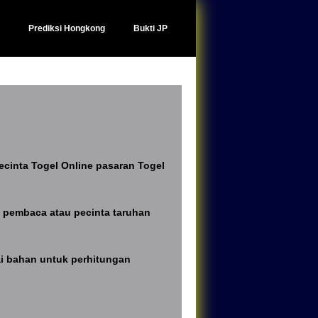
Prediksi Hongkong
Bukti JP
pecinta Togel Online pasaran Togel
, pembaca atau pecinta taruhan
ai bahan untuk perhitungan