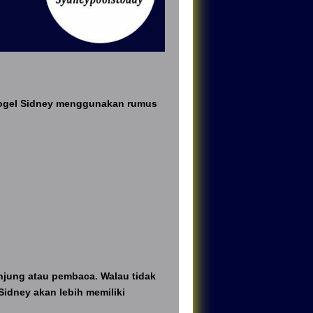
si Togel Sidney menggunakan rumus
unjung atau pembaca. Walau tidak
Sidney akan lebih memiliki