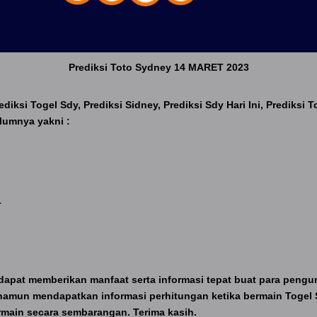
Prediksi Toto Sydney 14 MARET 2023
ediksi Togel Sdy, Prediksi Sidney, Prediksi Sdy Hari Ini, Predik
lumnya yakni :
1
 dapat memberikan manfaat serta informasi tepat buat para peng
 namun mendapatkan informasi perhitungan ketika bermain Togel 
rmain secara sembarangan. Terima kasih.