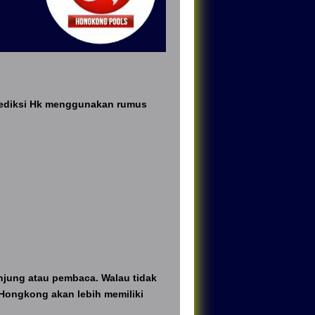
 Prediksi Hk menggunakan rumus
unjung atau pembaca. Walau tidak
 Hongkong akan lebih memiliki