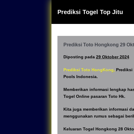
Lompat
Prediksi Togel Top Jitu
ke
konten
Prediksi Toto Hongkong 29 Ok
Diposting pada
29 Oktober 2024
Prediksi Toto HongKong,
Prediksi
Pools Indonesia.
Memberikan informasi lengkap has
Togel Online pasaran Toto Hk.
Kita juga memberikan informasi d
menggunakan rumus sebagai berik
Keluaran Togel Hongkong 28 Okto