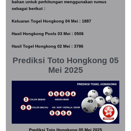
bahan untuk perhitungan menggunakan rumus
sebagai berikut :
Keluaran Togel Hongkong 04 Mei : 1887
Hasil Hongkong Pools 03 Mei : 0506
Hasil Togel Hongkong 02 Mei : 3786
Prediksi Toto Hongkong 05
Mei 2025
Prediksi Toto Hongkong 05 Mei 2025