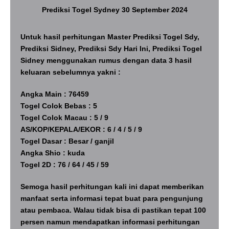
Prediksi Togel Sydney 30 September 2024
Untuk hasil perhitungan Master Prediksi Togel Sdy,
Prediksi Sidney, Prediksi Sdy Hari Ini, Prediksi Togel
Sidney menggunakan rumus dengan data 3 hasil
keluaran sebelumnya yakni :
Angka Main : 76459
Togel Colok Bebas : 5
Togel Colok Macau : 5 / 9
AS/KOP/KEPALA/EKOR : 6 / 4 / 5 / 9
Togel Dasar : Besar / ganjil
Angka Shio : kuda
Togel 2D : 76 / 64 / 45 / 59
Semoga hasil perhitungan kali ini dapat memberikan
manfaat serta informasi tepat buat para pengunjung
atau pembaca. Walau tidak bisa di pastikan tepat 100
persen namun mendapatkan informasi perhitungan