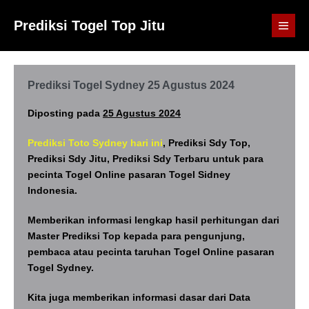
Lompat
Prediksi Togel Top Jitu
ke
Toggl
Menu
konten
Prediksi Togel Sydney 25 Agustus 2024
Diposting pada
25 Agustus 2024
Prediksi Toto Sydney hari ini
, Prediksi Sdy Top,
Prediksi Sdy Jitu, Prediksi Sdy Terbaru untuk para
pecinta Togel Online pasaran Togel Sidney
Indonesia.
Memberikan informasi lengkap hasil perhitungan dari
Master Prediksi Top kepada para pengunjung,
pembaca atau pecinta taruhan Togel Online pasaran
Togel Sydney.
Kita juga memberikan informasi dasar dari Data