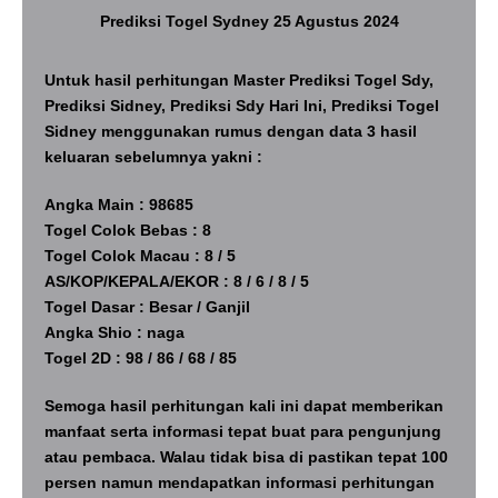
Prediksi Togel Sydney 25 Agustus 2024
Untuk hasil perhitungan Master Prediksi Togel Sdy,
Prediksi Sidney, Prediksi Sdy Hari Ini, Prediksi Togel
Sidney menggunakan rumus dengan data 3 hasil
keluaran sebelumnya yakni :
Angka Main : 98685
Togel Colok Bebas : 8
Togel Colok Macau : 8 / 5
AS/KOP/KEPALA/EKOR : 8 / 6 / 8 / 5
Togel Dasar : Besar / Ganjil
Angka Shio : naga
Togel 2D : 98 / 86 / 68 / 85
Semoga hasil perhitungan kali ini dapat memberikan
manfaat serta informasi tepat buat para pengunjung
atau pembaca. Walau tidak bisa di pastikan tepat 100
persen namun mendapatkan informasi perhitungan