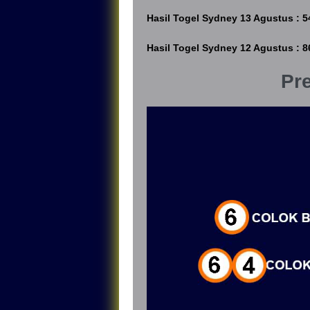
Hasil Togel Sydney 13 Agustus : 5
Hasil Togel Sydney 12 Agustus : 8
Pr