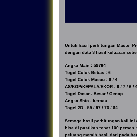
Untuk hasil perhitungan Master Pr
dengan data 3 hasil keluaran sebe
Angka Main : 59764
Togel Colok Bebas : 6
Togel Colok Macau : 6 / 4
AS/KOP/KEPALA/EKOR : 9 / 7 / 6 / 
Togel Dasar : Besar / Genap
Angka Shio : kerbau
Togel 2D : 59 / 97 / 76 / 64
Semoga hasil perhitungan kali ini
bisa di pastikan tepat 100 persen
peluang meraih hasil dari pada be