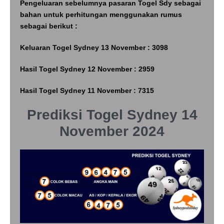
Pengeluaran sebelumnya pasaran Togel Sdy sebagai
bahan untuk perhitungan menggunakan rumus
sebagai berikut :
Keluaran Togel Sydney 13 November : 3098
Hasil Togel Sydney 12 November : 2959
Hasil Togel Sydney 11 November : 7315
Prediksi Togel Sydney 14
November 2024