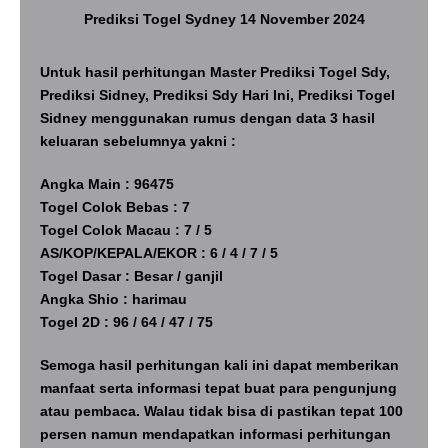
Prediksi Togel Sydney 14 November 2024
Untuk hasil perhitungan Master Prediksi Togel Sdy,
Prediksi Sidney, Prediksi Sdy Hari Ini, Prediksi Togel
Sidney menggunakan rumus dengan data 3 hasil
keluaran sebelumnya yakni :
Angka Main : 96475
Togel Colok Bebas : 7
Togel Colok Macau : 7 / 5
AS/KOP/KEPALA/EKOR : 6 / 4 / 7 / 5
Togel Dasar : Besar / ganjil
Angka Shio : harimau
Togel 2D : 96 / 64 / 47 / 75
Semoga hasil perhitungan kali ini dapat memberikan
manfaat serta informasi tepat buat para pengunjung
atau pembaca. Walau tidak bisa di pastikan tepat 100
persen namun mendapatkan informasi perhitungan