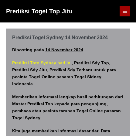
Lompat
Prediksi Togel Top Jitu
ke
Toggl
Menu
konten
Prediksi Togel Sydney 14 November 2024
Diposting pada
14 November 2024
Prediksi Toto Sydney hari ini
, Prediksi Sdy Top,
Prediksi Sdy Jitu, Prediksi Sdy Terbaru untuk para
pecinta Togel Online pasaran Togel Sidney
Indonesia.
Memberikan informasi lengkap hasil perhitungan dari
Master Prediksi Top kepada para pengunjung,
pembaca atau pecinta taruhan Togel Online pasaran
Togel Sydney.
Kita juga memberikan informasi dasar dari Data