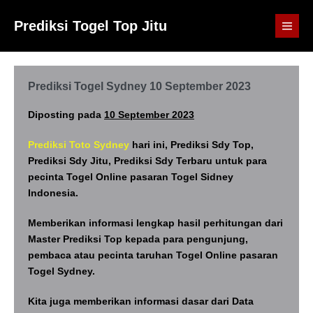
Lompat
Prediksi Togel Top Jitu
ke
Toggl
Menu
konten
Prediksi Togel Sydney 10 September 2023
Diposting pada
10 September 2023
Prediksi Toto Sydney
hari ini, Prediksi Sdy Top,
Prediksi Sdy Jitu, Prediksi Sdy Terbaru untuk para
pecinta Togel Online pasaran Togel Sidney
Indonesia.
Memberikan informasi lengkap hasil perhitungan dari
Master Prediksi Top kepada para pengunjung,
pembaca atau pecinta taruhan Togel Online pasaran
Togel Sydney.
Kita juga memberikan informasi dasar dari Data