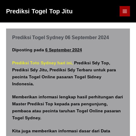
Lompat
Prediksi Togel Top Jitu
ke
Toggl
Menu
konten
Prediksi Togel Sydney 06 September 2024
Diposting pada
6 September 2024
Prediksi Toto Sydney hari ini,
Prediksi Sdy Top,
Prediksi Sdy Jitu, Prediksi Sdy Terbaru untuk para
pecinta Togel Online pasaran Togel Sidney
Indonesia.
Memberikan informasi lengkap hasil perhitungan dari
Master Prediksi Top kepada para pengunjung,
pembaca atau pecinta taruhan Togel Online pasaran
Togel Sydney.
Kita juga memberikan informasi dasar dari Data