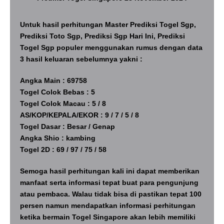
Untuk hasil perhitungan Master Prediksi Togel Sgp,
Prediksi Toto Sgp, Prediksi Sgp Hari Ini, Prediksi
Togel Sgp populer menggunakan rumus dengan data
3 hasil keluaran sebelumnya yakni :
Angka Main : 69758
Togel Colok Bebas : 5
Togel Colok Macau : 5 / 8
AS/KOP/KEPALA/EKOR : 9 / 7 / 5 / 8
Togel Dasar : Besar / Genap
Angka Shio : kambing
Togel 2D : 69 / 97 / 75 / 58
Semoga hasil perhitungan kali ini dapat memberikan
manfaat serta informasi tepat buat para pengunjung
atau pembaca. Walau tidak bisa di pastikan tepat 100
persen namun mendapatkan informasi perhitungan
ketika bermain Togel Singapore akan lebih memiliki