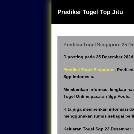
Lompat
Prediksi Togel Top Jitu
ke
konten
Prediksi Togel Singapore 25 
Diposting pada
25 Desember 2024
Prediksi Togel Singapore
, Prediks
Sgp Indonesia.
Memberikan informasi lengkap has
Togel Online pasaran Sgp Pools.
Kita juga memberikan informasi d
menggunakan rumus sebagai berik
Keluaran Togel Sgp 23 Desember :