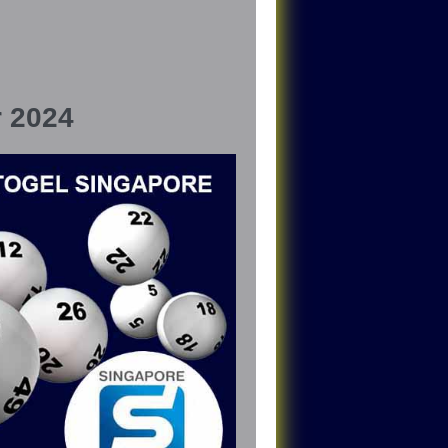
r 2024