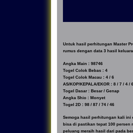
Untuk hasil perhitungan Master Pr
rumus dengan data 3 hasil keluar
Angka Main : 98746
Togel Colok Bebas : 4
Togel Colok Macau : 4 / 6
AS/KOP/KEPALA/EKOR : 8 / 7 / 4 / 
Togel Dasar : Besar / Genap
Angka Shio : Monyet
Togel 2D : 98 / 87 / 74 / 46
Semoga hasil perhitungan kali ini
bisa di pastikan tepat 100 persen
peluang meraih hasil dari pada be