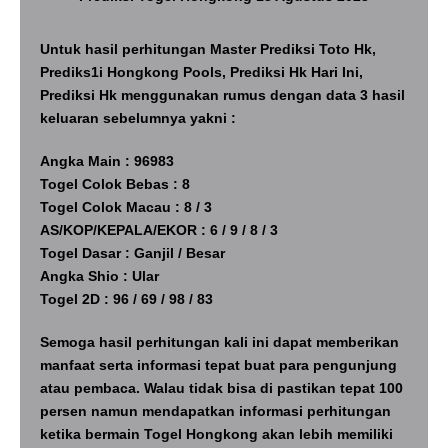
Untuk hasil perhitungan Master Prediksi Toto Hk,
Prediks1i Hongkong Pools, Prediksi Hk Hari Ini,
Prediksi Hk menggunakan rumus dengan data 3 hasil
keluaran sebelumnya yakni :
Angka Main : 96983
Togel Colok Bebas : 8
Togel Colok Macau : 8 / 3
AS/KOP/KEPALA/EKOR : 6 / 9 / 8 / 3
Togel Dasar : Ganjil / Besar
Angka Shio : Ular
Togel 2D : 96 / 69 / 98 / 83
Semoga hasil perhitungan kali ini dapat memberikan
manfaat serta informasi tepat buat para pengunjung
atau pembaca. Walau tidak bisa di pastikan tepat 100
persen namun mendapatkan informasi perhitungan
ketika bermain Togel Hongkong akan lebih memiliki